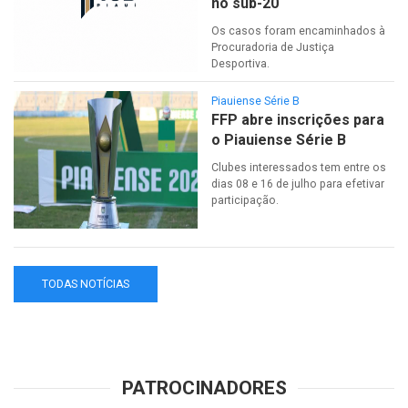
no sub-20
Os casos foram encaminhados à
Procuradoria de Justiça
Desportiva.
Piauiense Série B
FFP abre inscrições para
o Piauiense Série B
Clubes interessados tem entre os
dias 08 e 16 de julho para efetivar
participação.
TODAS NOTÍCIAS
PATROCINADORES